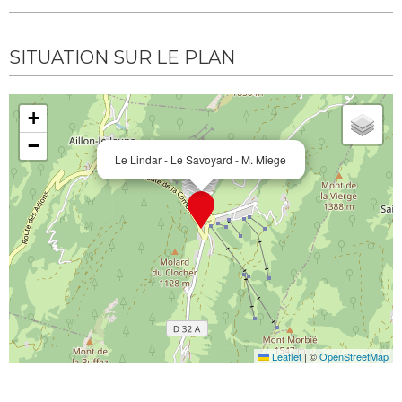
SITUATION SUR LE PLAN
+
−
Le Lindar - Le Savoyard - M. Miege
Leaflet
|
©
OpenStreetMap