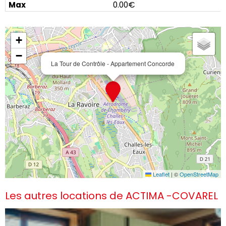
0.00€
+
−
La Tour de Contrôle - Appartement Concorde
Leaflet
|
©
OpenStreetMap
Les autres locations de
ACTIMA -COVAREL