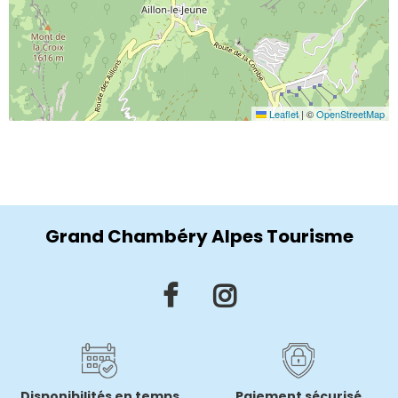
Leaflet
|
©
OpenStreetMap
Grand Chambéry Alpes Tourisme
Disponibilités en temps
Paiement sécurisé