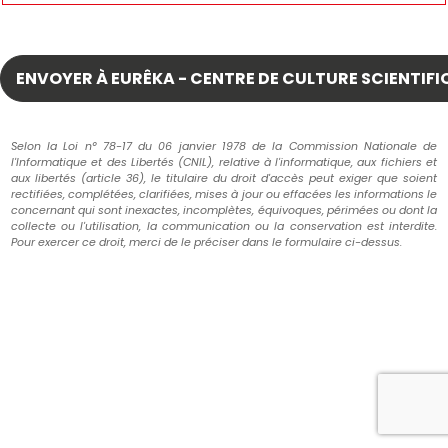
Selon la Loi n° 78-17 du 06 janvier 1978 de la Commission Nationale de
l'Informatique et des Libertés (CNIL), relative à l'informatique, aux fichiers et
aux libertés (article 36), le titulaire du droit d'accès peut exiger que soient
rectifiées, complétées, clarifiées, mises à jour ou effacées les informations le
concernant qui sont inexactes, incomplètes, équivoques, périmées ou dont la
collecte ou l'utilisation, la communication ou la conservation est interdite.
Pour exercer ce droit, merci de le préciser dans le formulaire ci-dessus.