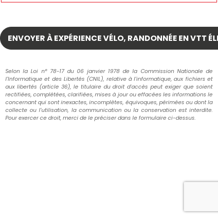
Selon la Loi n° 78-17 du 06 janvier 1978 de la Commission Nationale de
l'Informatique et des Libertés (CNIL), relative à l'informatique, aux fichiers et
aux libertés (article 36), le titulaire du droit d'accès peut exiger que soient
rectifiées, complétées, clarifiées, mises à jour ou effacées les informations le
concernant qui sont inexactes, incomplètes, équivoques, périmées ou dont la
collecte ou l'utilisation, la communication ou la conservation est interdite.
Pour exercer ce droit, merci de le préciser dans le formulaire ci-dessus.